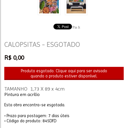
Pin It
CALOPSITAS - ESGOTADO
R$
0,00
Produto esgotado. Clique aqui para ser avisado
quando o produto estiver disponível.
TAMANHO 1,73 X 89 x 4cm
Pintura em acrílio
Esta obra encontra-se esgotada.
• Prazo para postagem:
7 dias úteis
• Código do produto: 845DFD