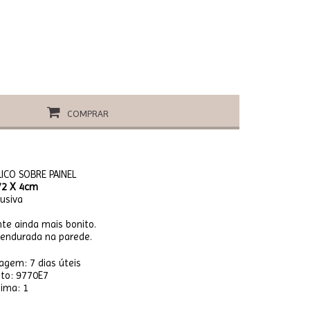
COMPRAR
ICO SOBRE PAINEL
2 X 4cm
usiva
te ainda mais bonito.
pendurada na parede.
stagem:
7 dias úteis
uto: 9770E7
ima: 1