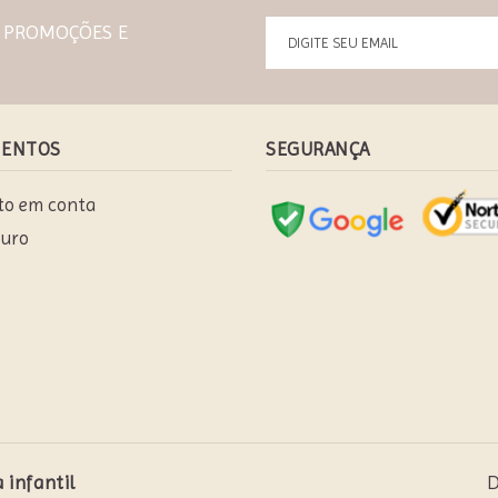
S PROMOÇÕES E
MENTOS
SEGURANÇA
to em conta
uro
 infantil
D