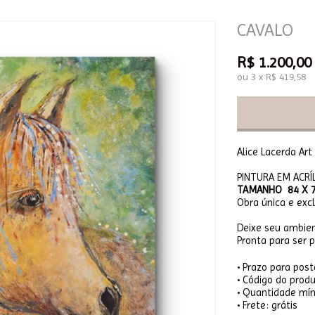
CAVALO
R$
1.200,00
ou
3
x
R$
419,58
Alice Lacerda Art
PINTURA EM ACRÍL
TAMANHO 84 X 7
Obra única e excl
Deixe seu ambien
Pronta para ser 
• Prazo para po
• Código do prod
• Quantidade mín
• Frete: grátis