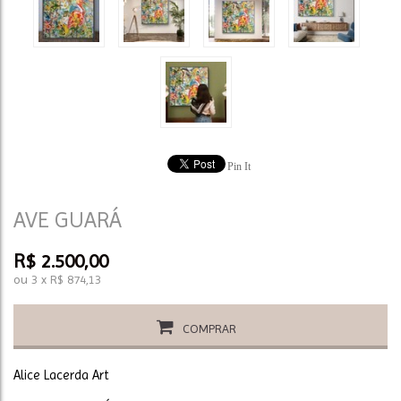
Pin It
AVE GUARÁ
R$
2.500,00
ou
3
x
R$
874,13
COMPRAR
Alice Lacerda Art