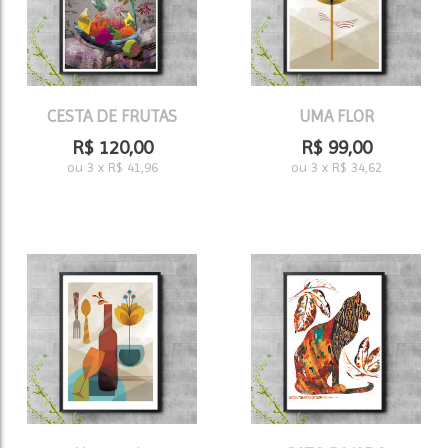
CESTA DE FRUTAS
UMA FLOR
R$
120,00
R$
99,00
ou
3
x
R$
41,96
ou
3
x
R$
34,62