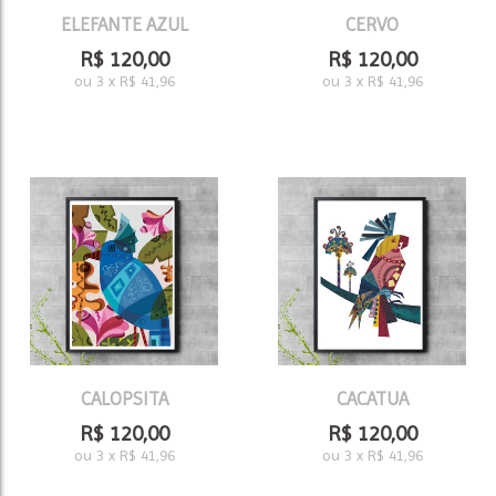
ELEFANTE AZUL
CERVO
R$
120,00
R$
120,00
ou
3
x
R$
41,96
ou
3
x
R$
41,96
CALOPSITA
CACATUA
R$
120,00
R$
120,00
ou
3
x
R$
41,96
ou
3
x
R$
41,96