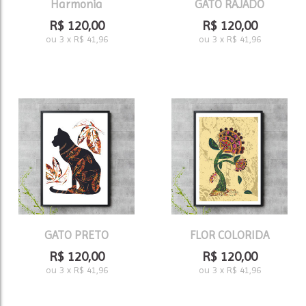
Harmonia
GATO RAJADO
R$
120,00
R$
120,00
ou
3
x
R$
41,96
ou
3
x
R$
41,96
GATO PRETO
FLOR COLORIDA
R$
120,00
R$
120,00
ou
3
x
R$
41,96
ou
3
x
R$
41,96