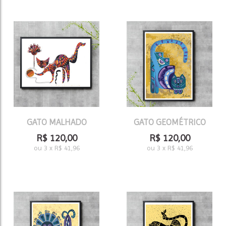
GATO MALHADO
GATO GEOMÉTRICO
R$
120,00
R$
120,00
ou
3
x
R$
41,96
ou
3
x
R$
41,96