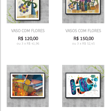
VASO COM FLORES
VASOS COM FLORES
R$
120,00
R$
150,00
ou
3
x
R$
41,96
ou
3
x
R$
52,45