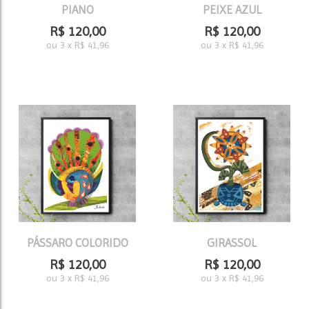
PIANO
PEIXE AZUL
R$
120,00
R$
120,00
ou
3
x
R$
41,96
ou
3
x
R$
41,96
PÁSSARO COLORIDO
GIRASSOL
R$
120,00
R$
120,00
ou
3
x
R$
41,96
ou
3
x
R$
41,96