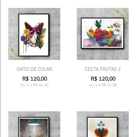
GATO DE COLAR
CESTA FRUTAS 2
R$
120,00
R$
120,00
ou
3
x
R$
41,96
ou
3
x
R$
41,96