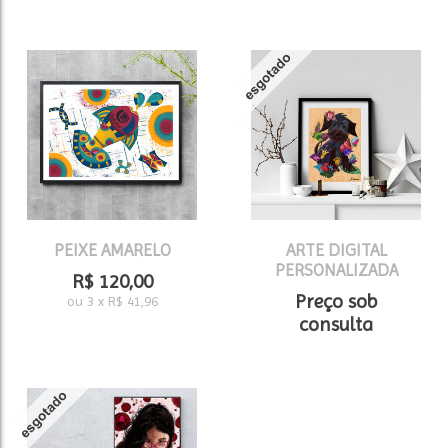
PEIXE AMARELO
ARTE DIGITAL
PERSONALIZADA
R$
120,00
Preço sob
ou
3
x
R$
41,96
consulta