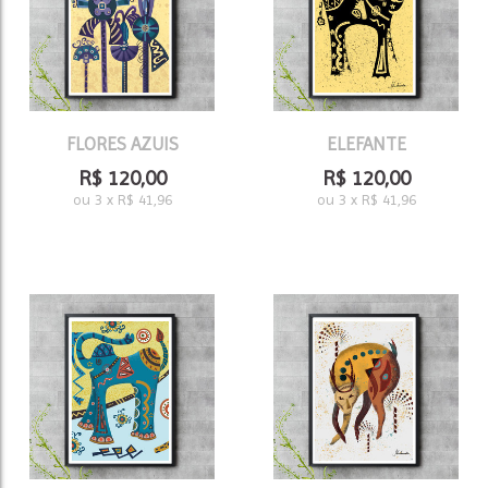
FLORES AZUIS
ELEFANTE
R$
120,00
R$
120,00
ou
3
x
R$
41,96
ou
3
x
R$
41,96