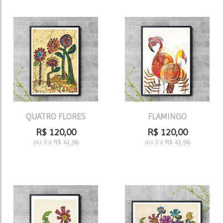
QUATRO FLORES
FLAMINGO
R$
120,00
R$
120,00
ou
3
x
R$
41,96
ou
3
x
R$
41,96